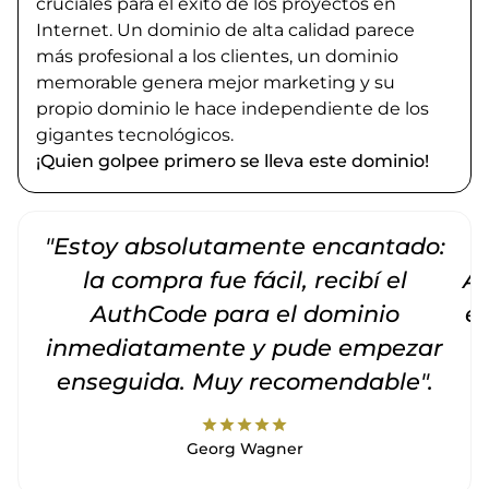
cruciales para el éxito de los proyectos en
Internet. Un dominio de alta calidad parece
más profesional a los clientes, un dominio
memorable genera mejor marketing y su
propio dominio le hace independiente de los
gigantes tecnológicos.
¡Quien golpee primero se lleva este dominio!
"Estoy absolutamente encantado:
la compra fue fácil, recibí el
Am
AuthCode para el dominio
e
inmediatamente y pude empezar
enseguida. Muy recomendable".
star
star
star
star
star
Georg Wagner