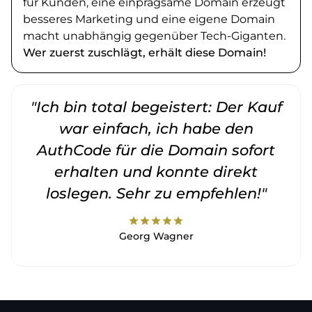
für Kunden, eine einprägsame Domain erzeugt
besseres Marketing und eine eigene Domain
macht unabhängig gegenüber Tech-Giganten.
Wer zuerst zuschlägt, erhält diese Domain!
"Ich bin total begeistert: Der Kauf
war einfach, ich habe den
AuthCode für die Domain sofort
erhalten und konnte direkt
loslegen. Sehr zu empfehlen!"
star
star
star
star
star
Georg Wagner