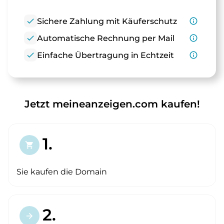
check
Sichere Zahlung mit Käuferschutz
info_outline
check
Automatische Rechnung per Mail
info_outline
check
Einfache Übertragung in Echtzeit
info_outline
Jetzt meineanzeigen.com kaufen!
1.
shopping_cart
Sie kaufen die Domain
2.
arrow_forward